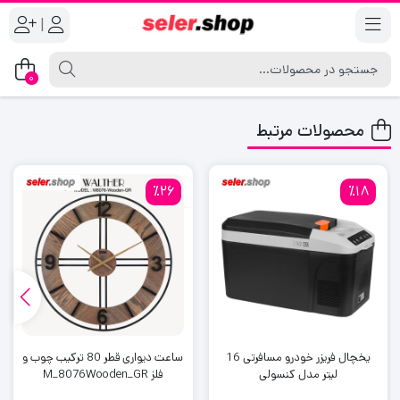
|
0
محصولات مرتبط
٪26
٪18
یخچال فریزر خودرو مسافرتی 16
ساعت دیواری قطر 80 ترکیب چوب و
لیتر مدل کنسولی
فلز M_8076Wooden_GR