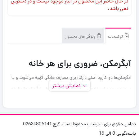
در حال حاضر این محصول در انبار موجود نیست و در دسترس
نمی باشد.
توضیحات
ویژگی های محصول
آبگرمکن، ضروری برای هر خانه
آبگرمکن‌ها دو کاربرد اصلی دارند؛ برای مصارف خانگی تهیه می‌شوند و یا
نمایش بیشتر
در صنعت مورد استفاده قرار می‌گیرند. در حالت اول، آبگرمکن‌ها وظیفه
تولید آب گرم برای شستشوی ظروف و لباس‌ها، استحمام و فراهم کردن
دمای مناسب را از طریق پکیج برای محیط ساختمان دارند. در مصارف
صنعتی نیز در بسیاری از موارد آبگرمکن‌ها تولید کننده بخار آب داغ
تمامی حقوق برای سلرشاپ محفوظ است. کرج 02634806141
پاسخگویی 8 الی 16
هستند.