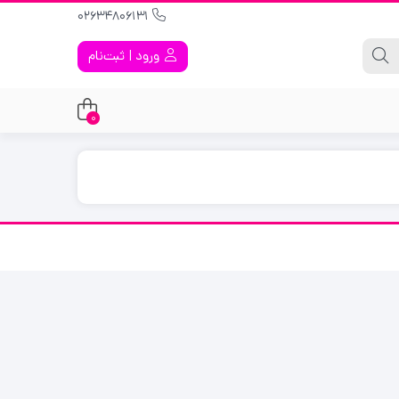
02634806131
ورود | ثبت‌نام
0