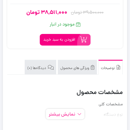
38,511,000
تومان
39,500,000
تومان
قیمت
قیمت
فعلی:
اصلی:
موجود در انبار
39,500,000
38,511,000
تومان
تومان.
افزودن به سبد خرید
بود.
توضیحات
ویژگی های محصول
دیدگاه‌ها (0)
مشخصات محصول
مشخصات کلی
نمایش بیشتر
نوع دستگاه
یخچال/فریزر