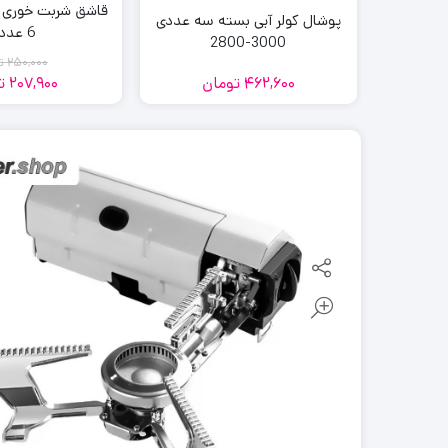
قاشق شربت خوری ن
پوشال کولر آبی بسته سه عددی
6 عددی
3000-2800
250,000
ت
462,600
تومان
207,900
ت
قی
قی
فع
اص
00
900
تو
تو
بود