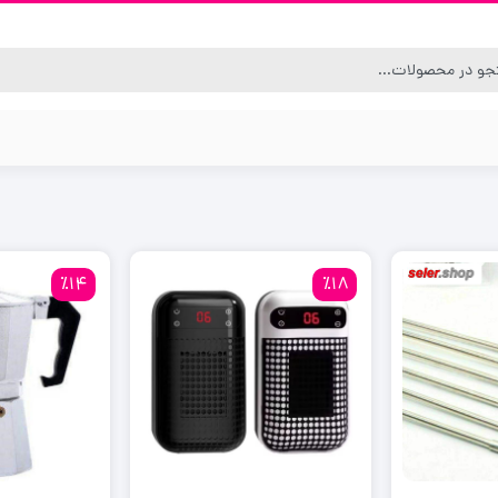
٪14
٪18