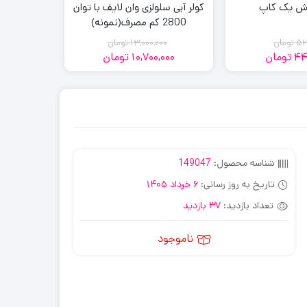
ش یک کاپ
کولر آبی سلولزی وان لایف با توان
2800 کم مصرف(نمونه)
چوب و فلز GR-BL
52
تومان
13,000,000
تومان
00
44
تومان
10,700,000
تومان
600
قیمت
قیمت
قیمت
قیمت
فعلی:
اصلی:
فعلی:
اصلی:
13,000,000
10,700,000
445,500
520,000
تومان
تومان.
تومان
تومان.
بود.
بود.
شناسه محصول:
149047
تاریخ به روز رسانی:
6 خرداد 1405
تعداد بازدید:
37 بازدید
ناموجود