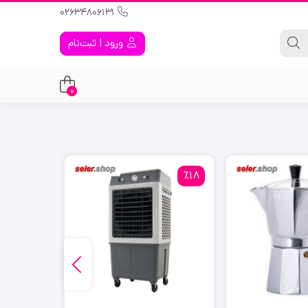
02634806131
ورود | ثبت‌نام
0
٪26
٪18