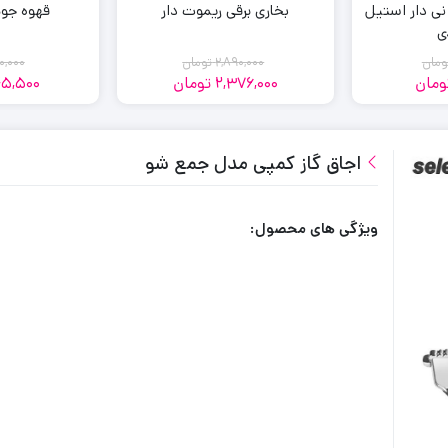
قهوه جو
ی دار استیل
بخاری برقی ریموت دار
ومان
2,890,000
تومان
0,000
ومان
2,376,000
تومان
5,500
مت
مت
قیمت
قیمت
لی:
لی:
فعلی:
اصلی:
2,376,000
2,890,000
250,0
207,
مان
مان.
تومان
تومان.
اجاق گاز کمپی مدل جمع شو
.
بود.
ویژگی های محصول: