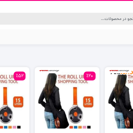
٪52
٪20