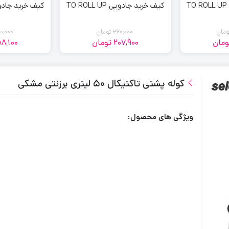
کیف خرید جادویی TO ROLL UP
کیف خرید جادویی L UP
ومان
260,000
تومان
0,000
ومان
207,900
تومان
88,100
مت
مت
قیمت
قیمت
ی:
لی:
فعلی:
اصلی:
207,900
260,000
207,
260,
مان
ان.
کوله پشتی تاکتیکال ۵۰ لیتری برزنتی مشکی
تومان
تومان.
.
بود.
ویژگی های محصول: