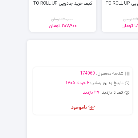
TO ROL
کیف خرید جادویی TO ROLL UP
39
تومان
260,000
تومان
1
تومان
207,900
تومان
قیمت
قیمت
قیمت
قیمت
فعلی:
اصلی:
فعلی:
اصلی:
207,900
260,000
390,000
188,100
تومان
تومان.
تومان
تومان.
بود.
بود.
شناسه محصول:
174060
تاریخ به روز رسانی:
6 خرداد 1405
تعداد بازدید:
39 بازدید
ناموجود