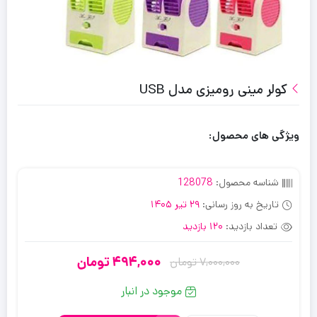
کولر مینی رومیزی مدل USB
ویژگی های محصول:
شناسه محصول:
128078
تاریخ به روز رسانی:
29 تیر 1405
تعداد بازدید:
120 بازدید
494,000
تومان
7,000,000
تومان
قیمت
قیمت
فعلی:
اصلی:
موجود در انبار
7,000,000
494,000