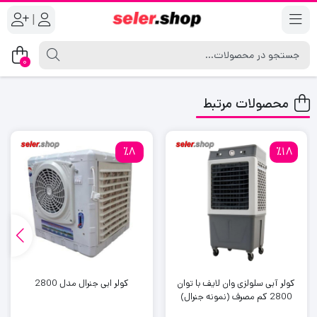
|
0
محصولات مرتبط
٪8
٪18
کولر آبی سلولزی وان لایف با توان
کولر ابی جنرال مدل 2800
2800 کم مصرف (نمونه جنرال)