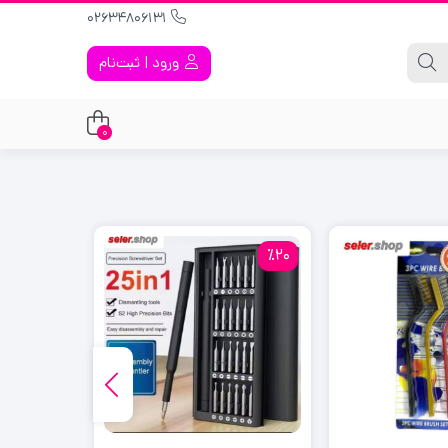
02634806131
ورود | ثبت‌نام
0
٪18
٪20