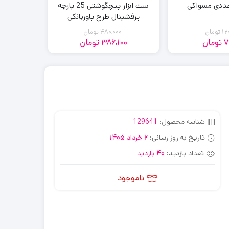
ددی مسواکی
ست ابزار پیچگوشتی 25 پارچه
مجموعه پ
پرفشینال طرح پاوربانکی
م
12
تومان
480,000
تومان
0
7
تومان
386,100
تومان
00
قیمت
قیمت
قیمت
قیمت
فعلی:
اصلی:
فعلی:
اصلی:
386,100
480,000
120,000
79,200
تومان
تومان.
تومان
تومان.
بود.
بود.
شناسه محصول:
129641
تاریخ به روز رسانی:
6 خرداد 1405
تعداد بازدید:
40 بازدید
ناموجود