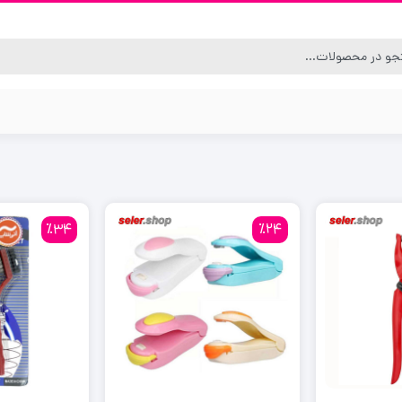
٪34
٪24