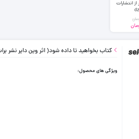
 از انتشارات
مان
مان
مت
مت
ی:
ی:
100,
79,
ان
ان.
کتاب بخواهید تا داده شود( اثر وین دایر نشر برات علم
.
ویژگی های محصول: