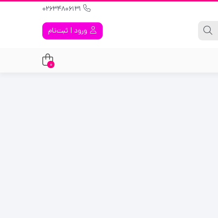
02634806131
ورود | ثبت‌نام
0