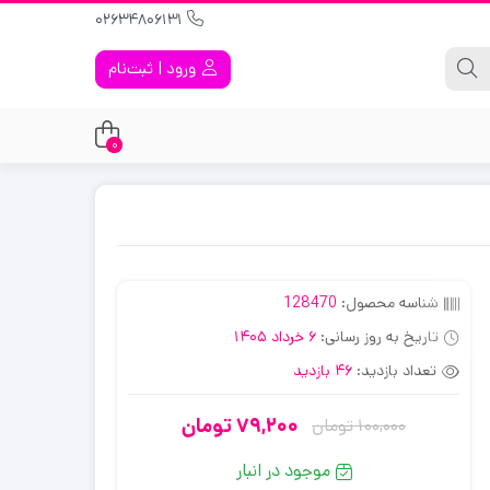
02634806131
ورود | ثبت‌نام
0
شناسه محصول:
128470
تاریخ به روز رسانی:
6 خرداد 1405
تعداد بازدید:
46 بازدید
79,200
تومان
100,000
تومان
قیمت
قیمت
فعلی:
اصلی:
موجود در انبار