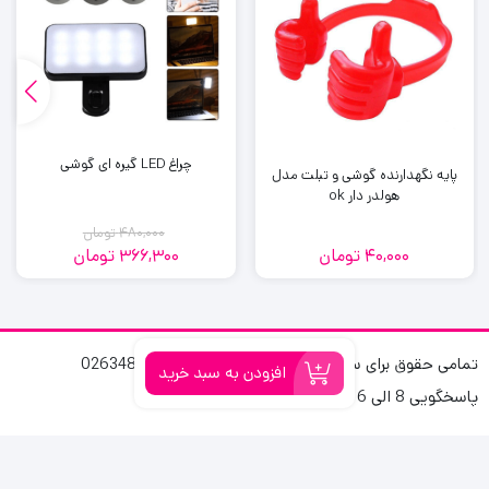
چراغ LED گیره ای گوشی
پایه نگهدارنده گوشی و تبلت مدل
هولدر دار ok
480,000
تومان
40,000
تومان
366,300
تومان
قیمت
قیمت
فعلی:
اصلی:
366,300
480,000
تومان
تومان.
بود.
تمامی حقوق برای سلرشاپ محفوظ است. کرج 02634806141
افزودن به سبد خرید
پاسخگویی 8 الی 16