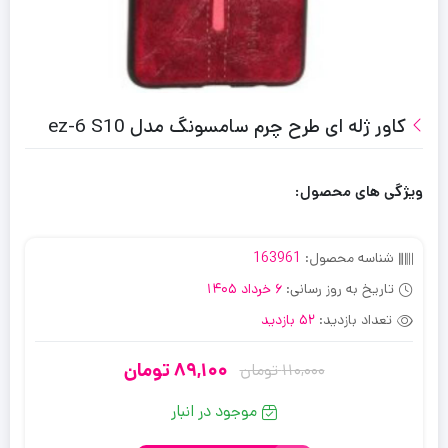
کاور ژله ای طرح چرم سامسونگ مدل ez-6 S10
ویژگی های محصول:
شناسه محصول:
163961
تاریخ به روز رسانی:
6 خرداد 1405
تعداد بازدید:
52 بازدید
89,100
تومان
110,000
تومان
قیمت
قیمت
فعلی:
اصلی:
موجود در انبار
110,000
89,100