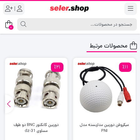
|
0
محصولات مرتبط
٪21
٪11
میکروفن دوربین مداربسته مدل
دوربین کانکتور BNC دو طرف
PNI
مساوی dz-31