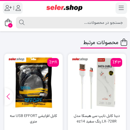
|
0
محصولات مرتبط
٪38
٪43
دیتا کابل تایپ سی هیسکا مدل
کابل افزایشی USB EFFORT سه
LX-728R رنگ سفید ez14
متری