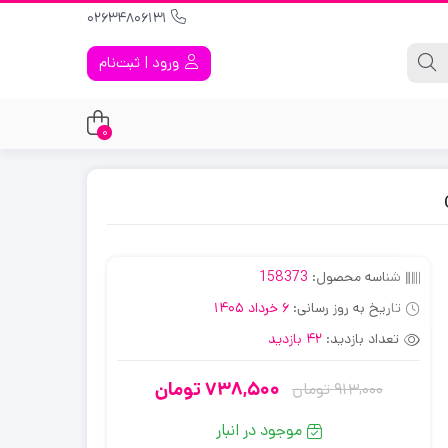
02634806131
ورود | ثبت‌نام
0
شناسه محصول:
158373
تاریخ به روز رسانی:
6 خرداد 1405
تعداد بازدید:
42 بازدید
738,500
تومان
913,000
تومان
قیمت
قیمت
فعلی:
اصلی:
موجود در انبار