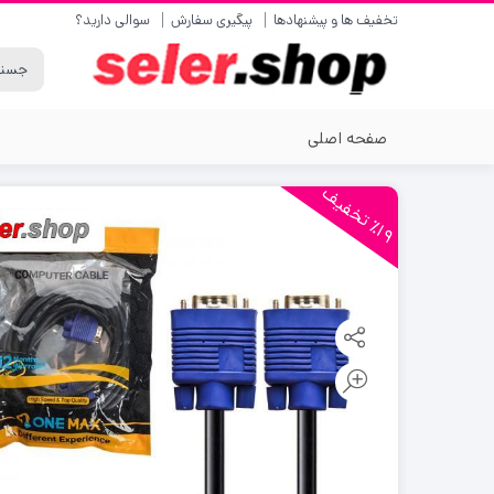
تخفیف ها و پیشنهادها
پیگیری سفارش
سوالی دارید؟
صفحه اصلی
1
9
ت
خ
ف
ی
٪
ف