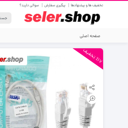
تخفیف ها و پیشنهادها
پیگیری سفارش
سوالی دارید؟
صفحه اصلی
1
7
ت
خ
ف
ی
٪
ف