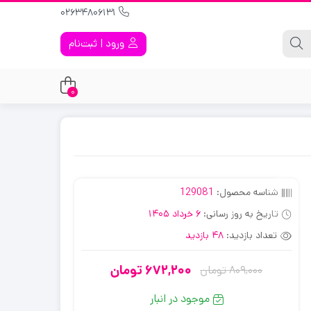
02634806131
ورود | ثبت‌نام
0
شناسه محصول:
129081
تاریخ به روز رسانی:
6 خرداد 1405
تعداد بازدید:
48 بازدید
672,200
تومان
809,000
تومان
قیمت
قیمت
فعلی:
اصلی:
موجود در انبار