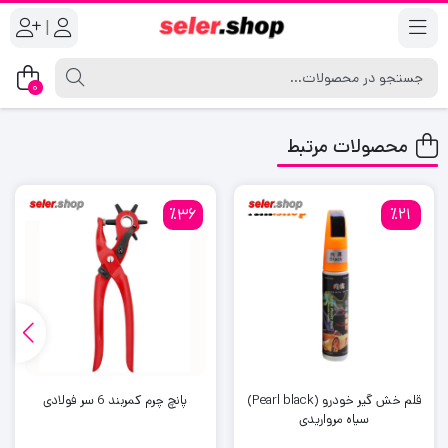
|
0
محصولات مرتبط
٪36
٪21
قلم خش گیر خودرو (Pearl black)
پانچ چرم کمربند 6 سر فولادی
سیاه مرواریدی