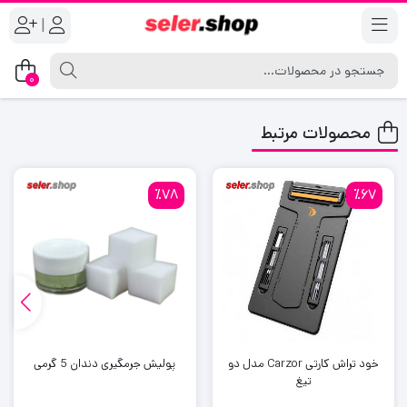
|
0
محصولات مرتبط
٪78
٪67
خود تراش کارتی Carzor مدل دو
پولیش جرمگیری دندان 5 گرمی
تیغ