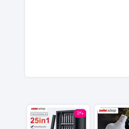
٪45
٪20