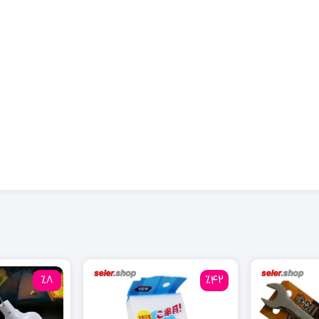
٪8
٪42