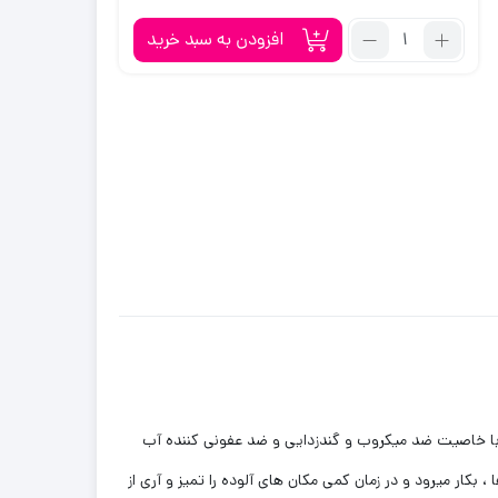
500,000
395,000
تعداد:
افزودن به سبد خرید
تومان
تومان.
پودر
بود.
کلر
استخر
بسته
1000
گرمی
کد
1487
Calci ماده ای شيميايي با فرمول Ca(ClO)2 است که ماده آبی سفید رنگ با خاصیت ضد میکروب و گندزدایی و ضد عفونی کننده آب
ار میرود و در زمان کمی مکان های آلوده را تمیز و آری از