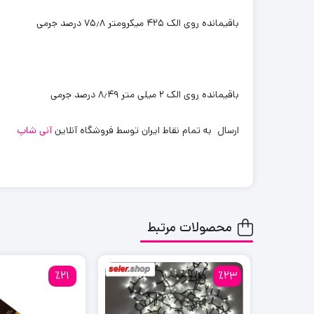
باقیمانده روی الک ۴۲۵ میکرومتر ۷۵٫۸ درصد جرمی
باقیمانده روی الک ۲ میلی متر ۸٫۴۹ درصد جرمی
ارسال به تمام نقاط ایران توسط فروشگاه آنلاین
آنی شاپ
محصولات مرتبط
٪21
٪23