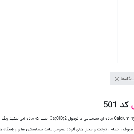
گاه‌ها (0)
کد 501
کلر پودری یا پرکلرین یا همان هیپوکلریت کلسیم um hypochlorite
 ، حمام ، توالت و محل های آلوده عمومی مانند بیمارستان ها و ورزشگاه ها ، بک