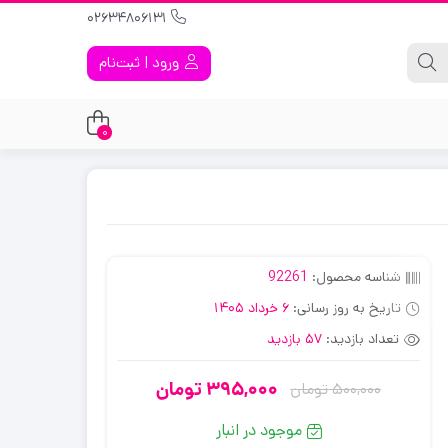
02634806131
ورود | ثبت‌نام
0
شناسه محصول:
92261
تاریخ به روز رسانی:
6 خرداد 1405
تعداد بازدید:
57 بازدید
395,000
تومان
500,000
تومان
قیمت
قیمت
فعلی:
اصلی:
موجود در انبار