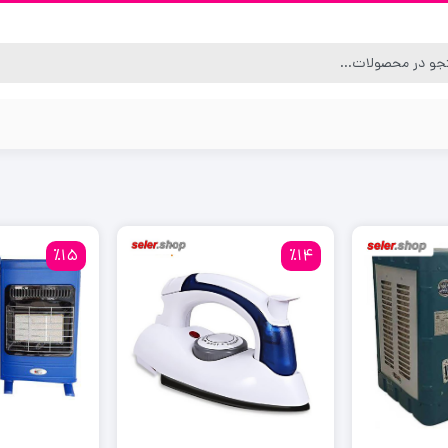
٪15
٪14