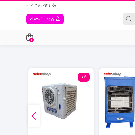
02634806131
ورود | ثبت‌نام
0
٪15
٪8