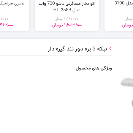
 3100
بخاری سرامیکی 
اتو بخار مسافرتی تاشو 700 وات
مدل HT-258B
ومان
1,860,000
تومان
00,000
ومان
1,603,800
تومان
96,500
مت
مت
قیمت
قیمت
لی:
لی:
فعلی:
اصلی:
1,603,800
1,860,000
8,800,
9,000,
مان
مان.
پنکه 5 پره دور تند گیره دار
تومان
تومان.
.
بود.
ویژگی های محصول: