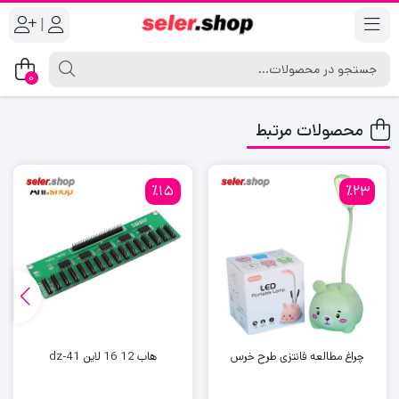
|
0
محصولات مرتبط
٪15
٪23
چراغ مطالعه فانتزی طرح خرس
هاب 12 16 لاین dz-41