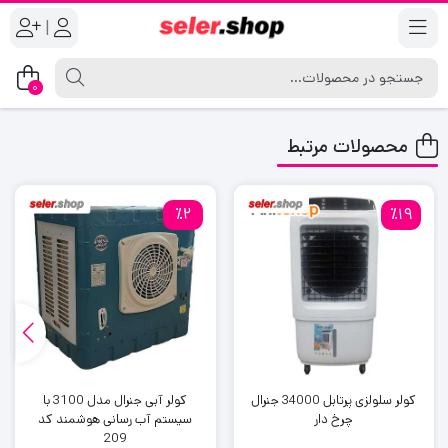
|
0
محصولات مرتبط
٪2
٪19
کولر سلولزی پرتابل 34000 جنرال
کولر آبی جنرال مدل 3100 با
چرخ دار
سیستم آب رسانی هوشمند کد
209