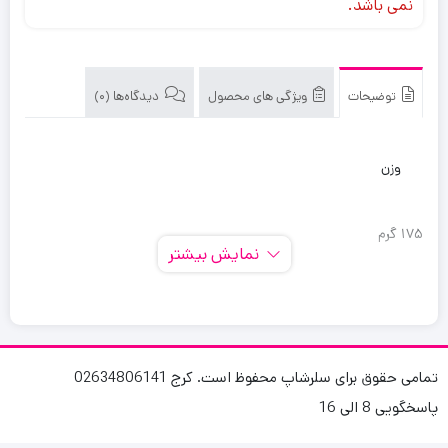
نمی باشد.
توضیحات
ویژگی های محصول
دیدگاه‌ها (0)
وزن
۱۷۵ گرم
نمایش بیشتر
سایر مشخصات
دارای باتری قابل شارژ دارای کابل برای شارژ از طریق usb قابلیت شارژ
تمامی حقوق برای سلرشاپ محفوظ است. کرج 02634806141
باتری قابلیت شارژ با اکثر کابل های MICRO USB استفاده آسان قابل
پاسخگویی 8 الی 16
حمل و استفاده در مکان های مختلف قابل استفاده در خودرو و منزل و