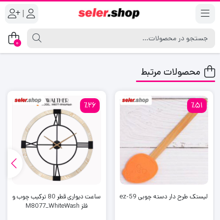
|
0
محصولات مرتبط
٪26
٪51
لیستک طرح دار دسته چوبی ez-59
ساعت دیواری قطر 80 ترکیب چوب و
فلز M8077_WhiteWash