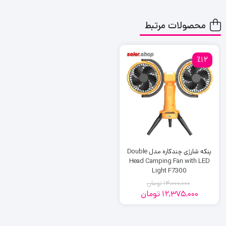
محصولات مرتبط
٪12
پنکه شارژی چندکاره مدل Double
Head Camping Fan with LED
Light F7300
14,000,000
تومان
12,375,000
تومان
قیمت
قیمت
فعلی:
اصلی:
12,375,000
14,000,000