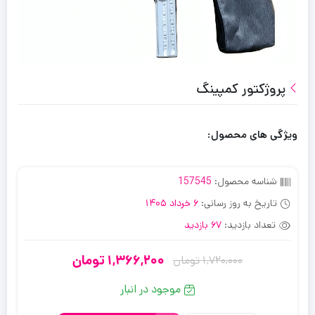
پروژکتور کمپینگ
ویژگی های محصول:
شناسه محصول:
157545
تاریخ به روز رسانی:
6 خرداد 1405
تعداد بازدید:
67 بازدید
1,366,200
تومان
1,720,000
تومان
قیمت
قیمت
فعلی:
اصلی:
موجود در انبار
1,720,000
1,366,200