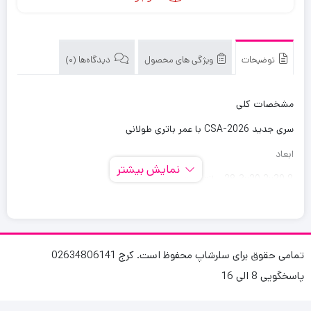
توضیحات
ویژگی های محصول
دیدگاه‌ها (0)
مشخصات کلی
سری جدید CSA-2026 با عمر باتری طولانی
ابعاد
نمایش بیشتر
39.8×20.2×28.3 سانتی متر
وزن
12500 گرم
ظرفیت باتری
تمامی حقوق برای سلرشاپ محفوظ است. کرج 02634806141
پاسخگویی 8 الی 16
۸۵۰۰۰ میلی‌آمپر‌ساعت
توان خروجی