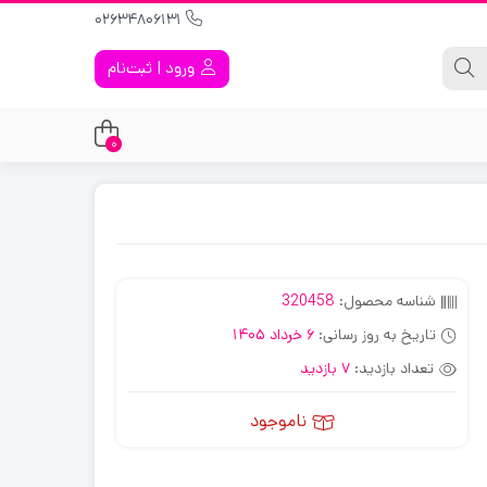
02634806131
ورود | ثبت‌نام
0
شناسه محصول:
320458
تاریخ به روز رسانی:
6 خرداد 1405
تعداد بازدید:
7 بازدید
ناموجود