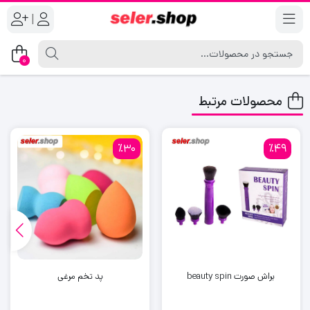
|
0
محصولات مرتبط
٪30
٪49
براش صورت beauty spin
پد تخم مرغی