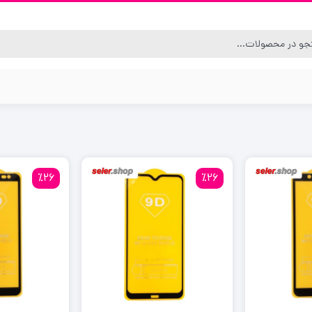
٪26
٪26