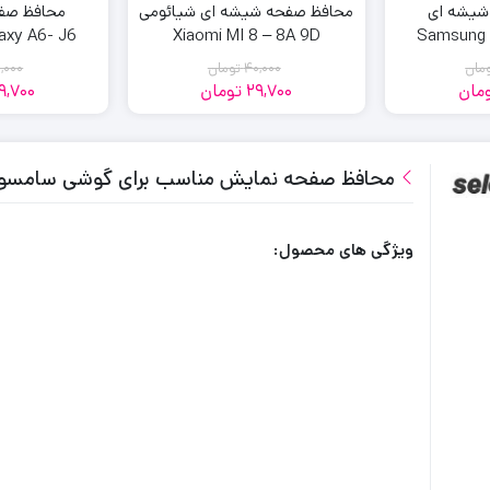
شیشه ای
محافظ صفحه شیشه ای شیائومی
محافظ صف
axy A6- J6
Xiaomi MI 8 – 8A 9D
Samsung 
مان
40,000
تومان
,000
مان
29,700
تومان
9,700
مت
مت
قیمت
قیمت
لی:
لی:
فعلی:
اصلی:
29,700
40,000
29,
40,
مان
مان.
تومان
تومان.
محافظ صفحه نمایش مناسب برای گوشی سامسونگ xy A11
.
بود.
ویژگی های محصول: