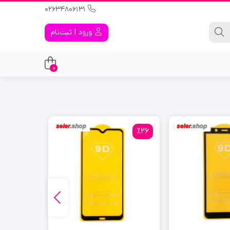
02634806131
ورود | ثبت‌نام
0
٪34
٪26