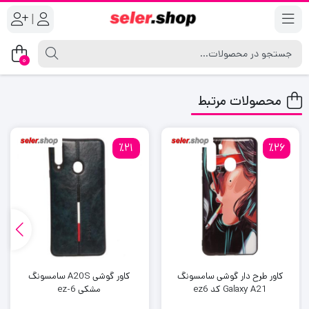
|
0
محصولات مرتبط
٪21
٪26
کاور طرح دار گوشی سامسونگ
کاور گوشی A20S سامسونگ
Galaxy A21 کد ez6
مشکی ez-6