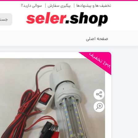
تخفیف ها و پیشنهادها
پیگیری سفارش
سوالی دارید؟
صفحه اصلی
3
8
ت
خ
ف
ی
٪
ف