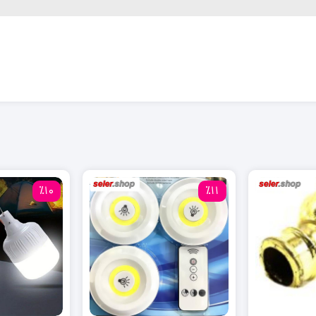
٪10
٪11