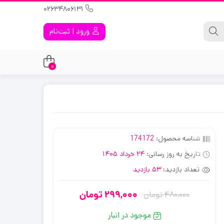
02634806131
ورود | ثبت‌نام
0
شناسه محصول:
174172
تاریخ به روز رسانی:
24 خرداد 1405
تعداد بازدید:
53 بازدید
299,000
تومان
480,000
تومان
قیمت
قیمت
فعلی:
اصلی:
موجود در انبار