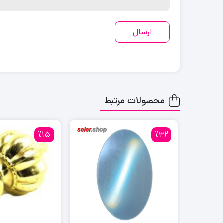
محصولات مرتبط
٪15
٪32