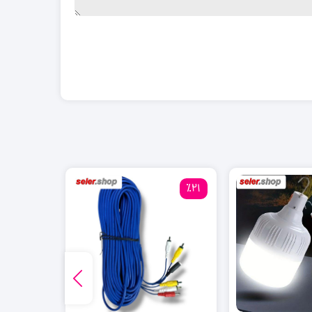
٪19
٪21