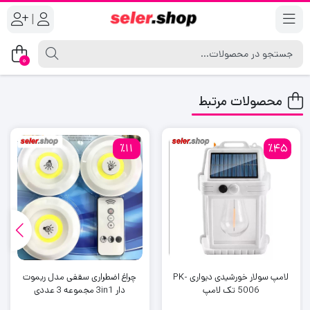
|
0
محصولات مرتبط
٪11
٪45
لامپ سولار خورشیدی دیواری PK-
چراغ اضطراری سقفی مدل ریموت
5006 تک لامپ
دار 3in1 مجموعه 3 عددی