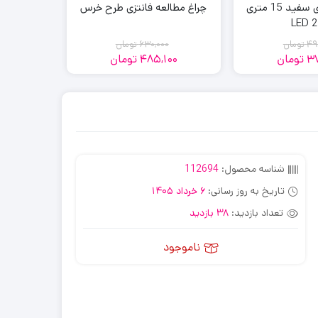
ریسه ال ای دی سفید 15 متری
چراغ مطالعه فانتزی طرح خرس
25
49
تومان
630,000
تومان
0
37
تومان
485,100
تومان
00
قیمت
قیمت
قیمت
قیمت
فعلی:
اصلی:
فعلی:
اصلی:
485,100
630,000
376,200
490,000
تومان
تومان.
تومان
تومان.
بود.
بود.
شناسه محصول:
112694
تاریخ به روز رسانی:
6 خرداد 1405
تعداد بازدید:
38 بازدید
ناموجود