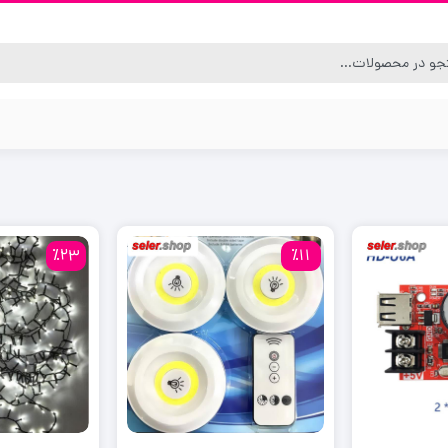
٪23
٪11