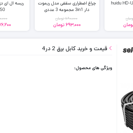
چراغ اضطراری سقفی مدل ریموت
دار 3in1 مجموعه 3 عددی
0 LED
ومان
780,000
تومان
0,000
ومان
693,000
تومان
6,200
مت
مت
قیمت
قیمت
لی:
لی:
فعلی:
اصلی:
693,000
780,000
799,
900,
مان
مان.
تومان
قیمت و خرید کابل برق 2 در4
تومان.
.
بود.
ویژگی های محصول: