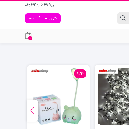
02634806131
ورود | ثبت‌نام
0
٪40
٪23