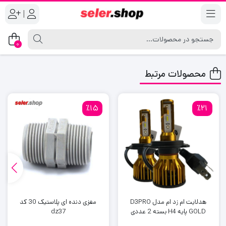
|
0
محصولات مرتبط
٪15
٪21
هدلایت ام زد ام مدل D3PRO
مغزی دنده ای پلاستیک 30 کد
GOLD پایه H4 بسته 2 عددی
dz37