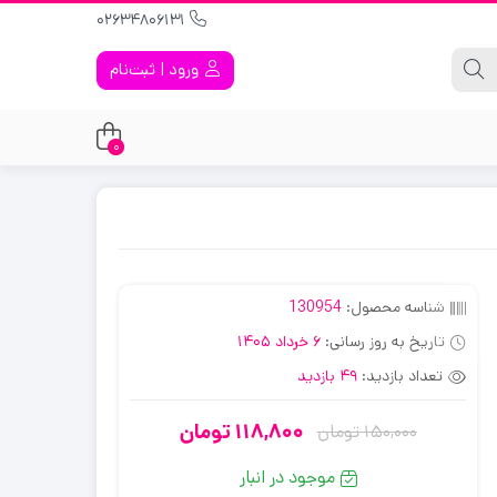
02634806131
ورود | ثبت‌نام
0
شناسه محصول:
130954
تاریخ به روز رسانی:
6 خرداد 1405
تعداد بازدید:
49 بازدید
118,800
تومان
150,000
تومان
قیمت
قیمت
فعلی:
اصلی:
موجود در انبار