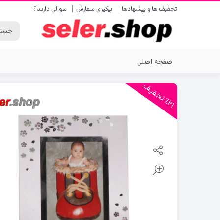
تخفیف ها و پیشنهادها
پیگیری سفارش
سوالی دارید؟
صفحه اصلی
2
1
ت
خ
ف
ی
٪
ف