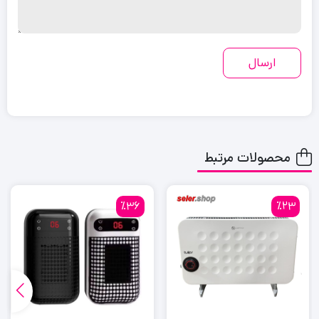
محصولات مرتبط
٪36
٪23