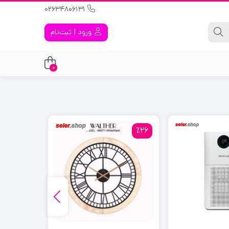
02634806131
ورود | ثبت‌نام
0
٪23
٪26