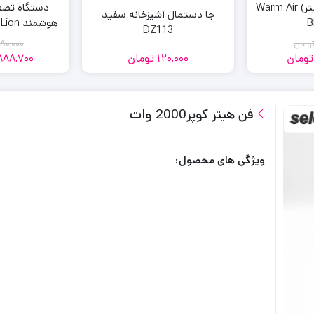
بخاری برقی (فن هیتر) Warm Air
دستگاه تصفی
جا دستمال آشپزخانه سفید
B
DZ113
60M مدل اتوماتیک
ومان
80,000
تومان
120,000
تومان
888,700
مت
مت
لی:
لی:
1,574,
1,800,
مان
مان.
فن هیتر کوپر2000 وات
.
ویژگی های محصول: