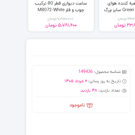
ه کننده هوای
ساعت دیواری قطر 80 ترکیب
کفگیر سیلیکو
هوشمند Green Lion سایز بزرگ
چوب و فلز M8072-White
whash
32,7
تومان
7,850,000
تومان
23,
تومان
5,781,600
تومان
00
قیمت
قیمت
قیمت
قیمت
فعلی:
اصلی:
فعلی:
اصلی:
7,850,000
5,781,600
23,888,700
32,780,000
تومان
تومان.
تومان
تومان.
بود.
بود.
شناسه محصول:
149436
تاریخ به روز رسانی:
6 خرداد 1405
تعداد بازدید:
48 بازدید
ناموجود