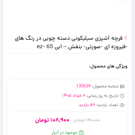
فرچه آشپزی سیلیکونی دسته چوبی در رنگ های
-فیروزه ای -صورتی- بنفش – ابی ez- 65
ویژگی های محصول:
شناسه محصول:
130639
تاریخ به روز رسانی:
6 خرداد 1405
تعداد بازدید:
59 بازدید
108,900
تومان
140,000
تومان
قیمت
قیمت
فعلی:
اصلی:
موجود در انبار