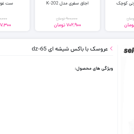
رتی کوچک
اجاق سفری مدل K-202
ست غوا
ومان
900,000
تومان
0,000
ومان
702,900
تومان
7,300
مت
مت
قیمت
قیمت
لی:
لی:
فعلی:
اصلی:
702,900
900,000
702,
900,
مان
مان.
تومان
تومان.
عروسک با باکس شیشه ای dz-65
.
بود.
ویژگی های محصول: