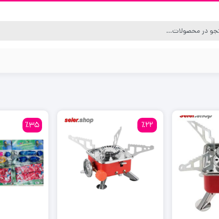
٪35
٪22