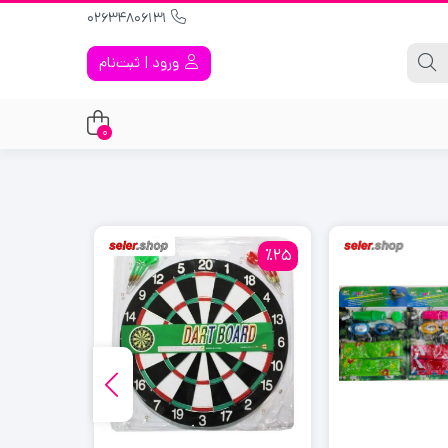
02634806131
ورود | ثبت‌نام
0
٪41
٪25