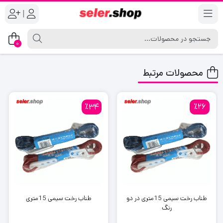
|
0
محصولات مرتبط
٪34
٪26
طناب رخت سیمی 15متری در دو
طناب رخت سیمی 15متری
رنگ