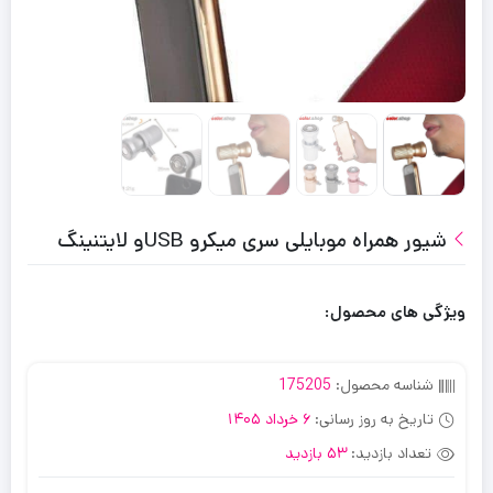
شیور همراه موبایلی سری میکرو USBو لایتنینگ
ویژگی های محصول:
شناسه محصول:
175205
تاریخ به روز رسانی:
6 خرداد 1405
تعداد بازدید:
53 بازدید