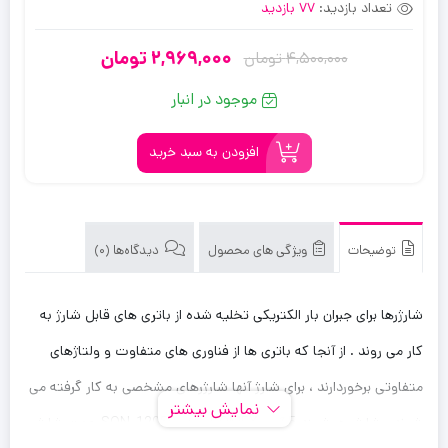
تعداد بازدید:
77 بازدید
2,969,000
تومان
4,500,000
تومان
قیمت
قیمت
فعلی:
اصلی:
موجود در انبار
4,500,000
2,969,000
تومان
تومان.
افزودن به سبد خرید
بود.
توضیحات
ویژگی های محصول
دیدگاه‌ها (0)
شارژرها برای جبران بار الکتریکی تخلیه شده از باتری های قابل شارژ به
کار می روند . از آنجا که باتری ها از فناوری های متفاوت و ولتاژهای
متفاوتی برخوردارند ، برای شارژ آنها شارژرهای مشخصی به کار گرفته می
نمایش بیشتر
شوند . شارژر هوشمند 5 آمپر ROMEX مدل SON-1205B جهت شارژ