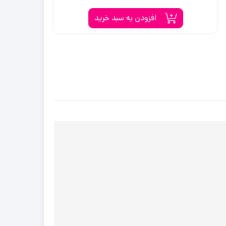
554,400
710,000
افزودن به سبد خرید
تومان
تومان.
بود.