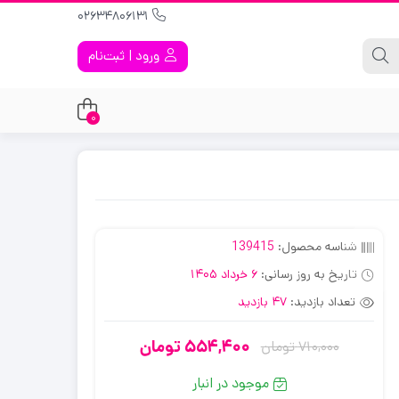
02634806131
ورود | ثبت‌نام
0
شناسه محصول:
139415
تاریخ به روز رسانی:
6 خرداد 1405
تعداد بازدید:
47 بازدید
554,400
تومان
710,000
تومان
قیمت
قیمت
فعلی:
اصلی:
موجود در انبار