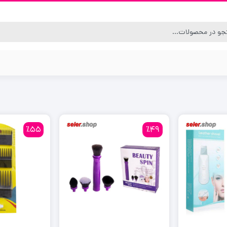
٪55
٪49