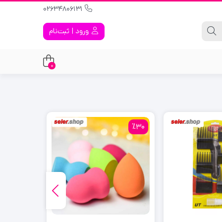
02634806131
ورود | ثبت‌نام
0
٪47
٪30