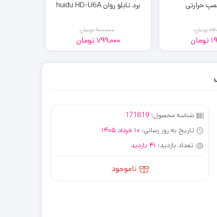
مپ حرارتی
برد تابلو روان huidu HD-U6A
سری چو
26
تومان
900,000
تومان
1
تومان
799,000
تومان
00
قیمت
قیمت
قیمت
قیمت
فعلی:
اصلی:
فعلی:
اصلی:
799,000
900,000
260,000
198,000
تومان
تومان.
تومان
تومان.
بود.
بود.
شناسه محصول:
171819
تاریخ به روز رسانی:
10 خرداد 1405
تعداد بازدید:
41 بازدید
ناموجود