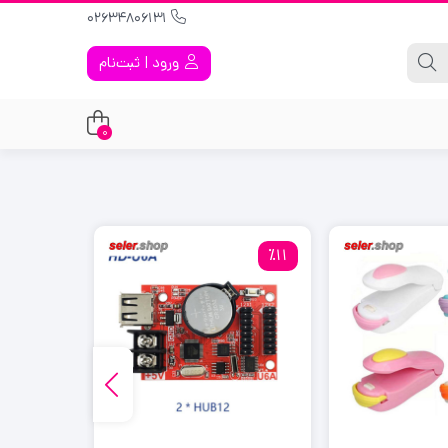
02634806131
ورود | ثبت‌نام
0
٪15
٪11