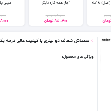
آچار همه کاره تایگر
مینی پل
ومان
1,180,000
تومان
0,000
ومان
851,400
تومان
98,000
مت
مت
قیمت
قیمت
لی:
لی:
فعلی:
اصلی:
1,180,000
851,400
326,7
380,0
مان
مان.
تومان
تومان.
سمپاش شفاف دو لیتری با کیفیت عالی درجه یک
.
بود.
ویژگی های محصول: