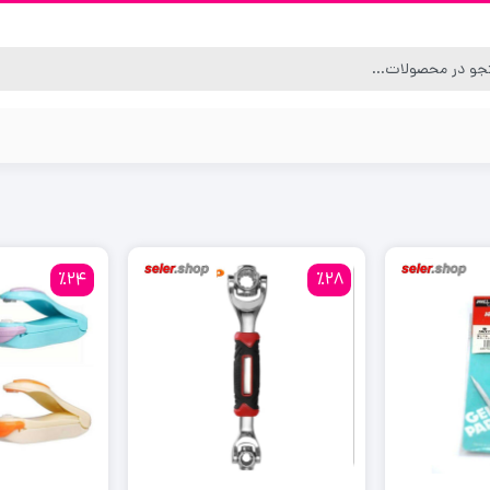
٪24
٪28