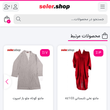
|
0
محصولات مرتبط
٪17
٪14
مانتو نخی تابستانی ez103
مانتو کوتاه جلو باز اسپرت