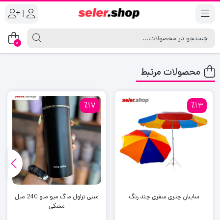
|
0
محصولات مرتبط
٪17
٪13
سایبان چتری سفری چند رنگ
مینی تراول ماگ میو میو 240 میل
مشکی