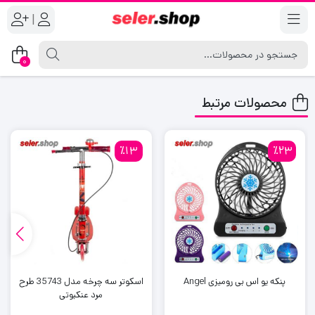
|
0
محصولات مرتبط
٪13
٪23
پنکه یو اس بی رومیزی Angel
اسکوتر سه چرخه مدل 35743 طرح
مرد عنکبوتی