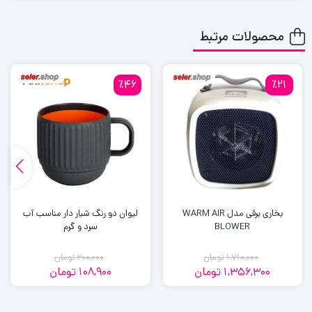
ASP_4-9-910
محصولات مرتبط
٪46
٪21
بخاری برقی مدل WARM AIR
لیوان دو رنگ شیار دار مناسب آب
BLOWER
سرد و گرم
1,710,000
تومان
200,000
تومان
1,356,300
تومان
108,900
تومان
قیمت
قیمت
قیمت
قیمت
فعلی:
اصلی:
فعلی:
اصلی: