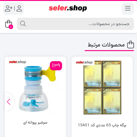
|
0
محصولات مرتبط
٪39
سرشیر پروانه ای
برگه چاپ 65 عددی کد 15401