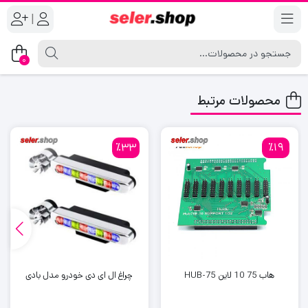
|
0
محصولات مرتبط
٪33
٪19
هاب 75 10 لاین HUB-75
چراغ ال ای دی خودرو مدل بادی